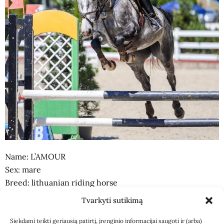
Name: L’AMOUR
Sex: mare
Breed: lithuanian riding horse
Sire: Casinis
Tvarkyti sutikimą
Dam sire: Cassini I
Year of birth: 2018
Siekdami teikti geriausią patirtį, įrenginio informacijai saugoti ir (arba)