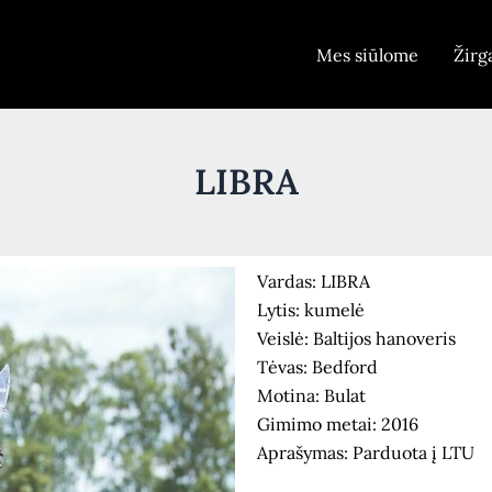
Mes siūlome
Žirg
LIBRA
Vardas: LIBRA
Lytis: kumelė
Veislė: Baltijos hanoveris
Tėvas: Bedford
Motina: Bulat
Gimimo metai: 2016
Aprašymas: Parduota į LTU